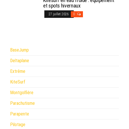
Kitesurf en eau froide : équipement
et spots hivernaux
27 juillet 2026
0
BaseJump
Deltaplane
Extrême
KiteSurf
Montgolfière
Parachutisme
Parapente
Pilotage