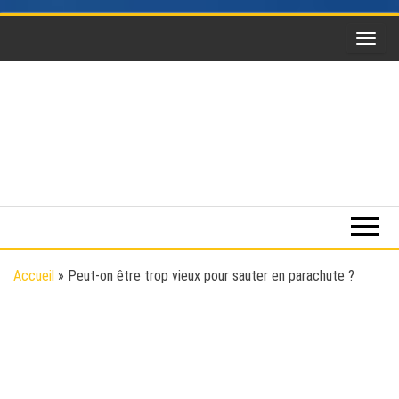
Skip
to
the
content
Funsky
Sports
extrême,
saut en
parachute,
parapente,
Kitesurf,
Accueil
»
Peut-on être trop vieux pour sauter en parachute ?
montgolfière,
BaseJump,
Wingsuit