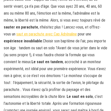
sentir vivant, ça n’a pas d’âge. Que vous ayez 20 ans, 40 ans, 60
ans ou même 80 ans, l’émotion est la même, l’adrénaline est la
même, la liberté est la même. Alors, si vous avez toujours rêvé de
sauter en parachute
, n’hésitez plus ! Lancez-vous, et offrez-
vous un
saut en parachute avec Cap Adrénaline
pour une
expérience inoubliable
.Choisir son baptême de l’air, peu importe
son âge : tandem ou saut en solo ?Avant de vous jeter dans le vide
(au sens propre !), il vous faudra choisir la formule qui vous
convient le mieux.
Le saut en tandem
, accroché à un moniteur
expérimenté, est idéal pour une première expérience. Vous n’avez
rien à gérer, si ce n’est vos émotions ! Le moniteur s’occupe de
tout : l’équipement, la sécurité, la sortie de l’avion, le pilotage du
parachute… Vous n’avez qu’à profiter du paysage et des
sensations incroyables de la chute libre.
Le saut en solo
, c’est
l’autonomie et la liberté totale. Après une formation rigoureuse
(comptez une journée environ), vous serez seul maître à bord de