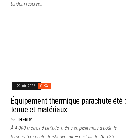
tandem réservé...
29 juin 2026
0
Équipement thermique parachute été :
tenue et matériaux
Par
THIERRY
À 4 000 mètres d’altitude, même en plein mois d’août, la
température chute drastiquement — parfois de 20 à 25...