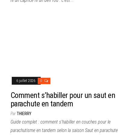
ni un caprice ni un défi fou : c’est...
6 juillet 2026
0
Comment s’habiller pour un saut en
parachute en tandem
Par
THIERRY
Guide complet : comment s’habiller en couches pour le
parachutisme en tandem selon la saison Saut en parachute