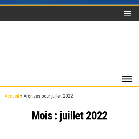
Skip
to
the
content
Funsky
Sports
extrême,
saut en
parachute,
parapente,
Kitesurf,
Accueil
»
Archives pour juillet 2022
montgolfière,
BaseJump,
Mois :
juillet 2022
Wingsuit