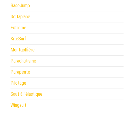
BaseJump
Deltaplane
Extrême
KiteSurf
Montgolfière
Parachutisme
Parapente
Pilotage
Saut à l'élastique
Wingsuit