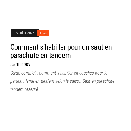
6 juillet 2026
0
Comment s’habiller pour un saut en
parachute en tandem
Par
THIERRY
Guide complet : comment s’habiller en couches pour le
parachutisme en tandem selon la saison Saut en parachute
tandem réservé...