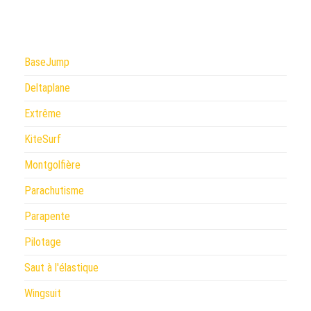
BaseJump
Deltaplane
Extrême
KiteSurf
Montgolfière
Parachutisme
Parapente
Pilotage
Saut à l'élastique
Wingsuit