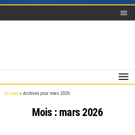
Skip
to
the
content
Funsky
Sports
extrême,
saut en
parachute,
parapente,
Kitesurf,
Accueil
»
Archives pour mars 2026
montgolfière,
BaseJump,
Mois :
mars 2026
Wingsuit