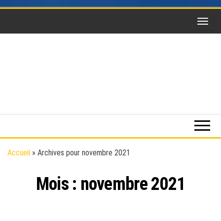
Skip
to
the
content
Funsky
Sports
extrême,
saut en
parachute,
parapente,
Kitesurf,
Accueil
»
Archives pour novembre 2021
montgolfière,
BaseJump,
Mois :
novembre 2021
Wingsuit