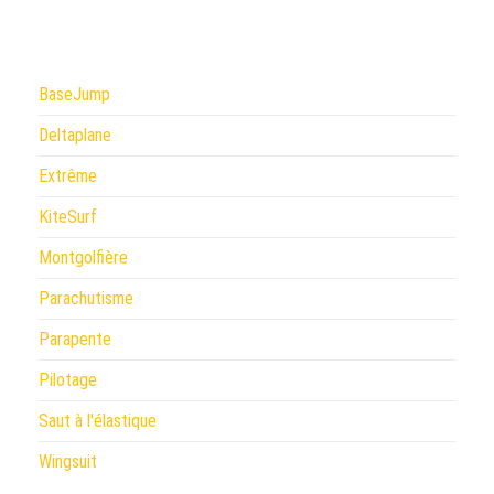
BaseJump
Deltaplane
Extrême
KiteSurf
Montgolfière
Parachutisme
Parapente
Pilotage
Saut à l'élastique
Wingsuit