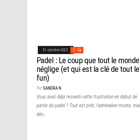
31 octobre 2025
0
Padel : Le coup que tout le monde
néglige (et qui est la clé de tout le
fun)
Par
SANDRA N.
Vous avez déjà ressenti cette frustration en début de
partie de padel ? Tout est prêt, l’adrénaline monte, ma
dès…