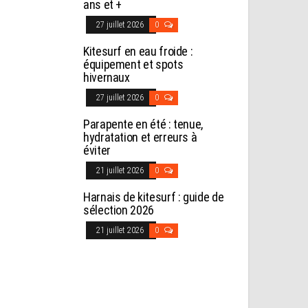
ans et +
27 juillet 2026
0
Kitesurf en eau froide :
équipement et spots
hivernaux
27 juillet 2026
0
Parapente en été : tenue,
hydratation et erreurs à
éviter
21 juillet 2026
0
Harnais de kitesurf : guide de
sélection 2026
21 juillet 2026
0