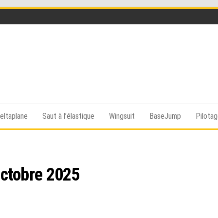
Funsky
Sports
extrême,
saut en
eltaplane
Saut à l’élastique
Wingsuit
BaseJump
Pilota
parachute,
parapente,
Kitesurf,
montgolfière,
BaseJump,
Wingsuit
ctobre 2025