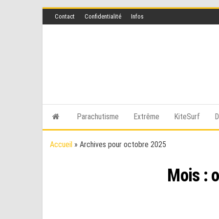
Skip
Contact
Confidentialité
Infos
to
the
content
Parachutisme
Extrême
KiteSurf
D
Accueil
»
Archives pour octobre 2025
Mois :
o