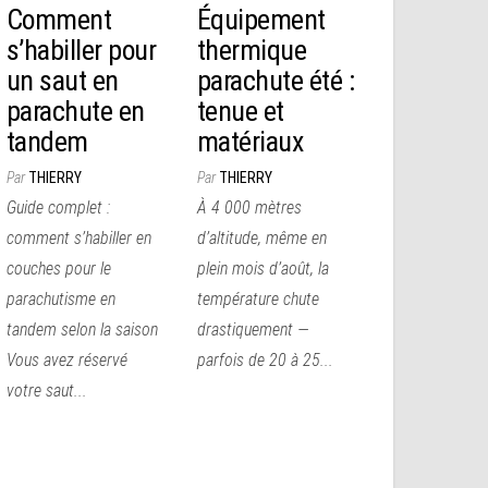
Comment
Équipement
s’habiller pour
thermique
un saut en
parachute été :
parachute en
tenue et
tandem
matériaux
Par
THIERRY
Par
THIERRY
Guide complet :
À 4 000 mètres
comment s’habiller en
d’altitude, même en
couches pour le
plein mois d’août, la
parachutisme en
température chute
tandem selon la saison
drastiquement —
Vous avez réservé
parfois de 20 à 25...
votre saut...