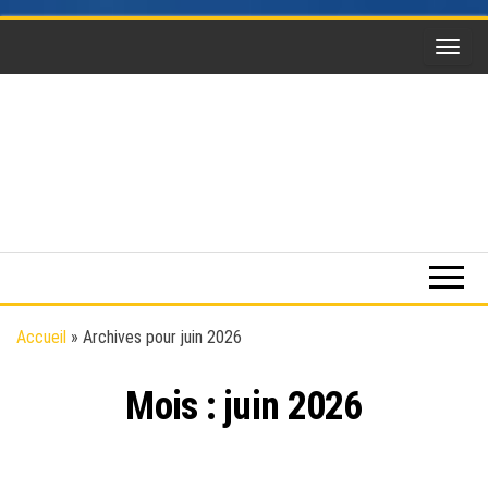
Skip
to
the
content
Funsky
Sports
extrême,
saut en
parachute,
parapente,
Kitesurf,
Accueil
»
Archives pour juin 2026
montgolfière,
BaseJump,
Mois :
juin 2026
Wingsuit