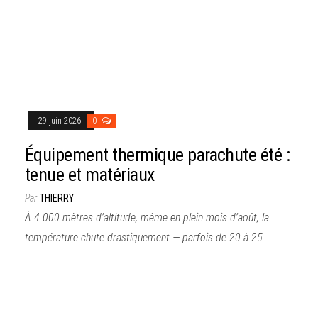
29 juin 2026
0
Équipement thermique parachute été :
tenue et matériaux
Par
THIERRY
À 4 000 mètres d’altitude, même en plein mois d’août, la
température chute drastiquement — parfois de 20 à 25...