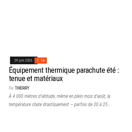
29 juin 2026
0
Équipement thermique parachute été :
tenue et matériaux
Par
THIERRY
À 4 000 mètres d’altitude, même en plein mois d’août, la
température chute drastiquement — parfois de 20 à 25…