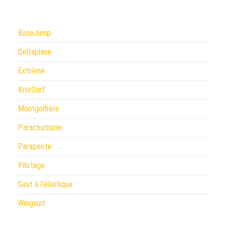
BaseJump
Deltaplane
Extrême
KiteSurf
Montgolfière
Parachutisme
Parapente
Pilotage
Saut à l'élastique
Wingsuit