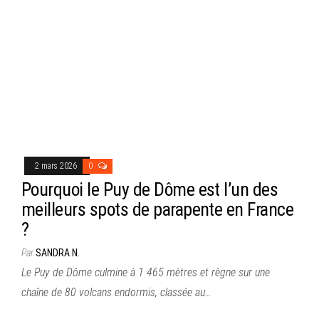
2 mars 2026
0
Pourquoi le Puy de Dôme est l’un des
meilleurs spots de parapente en France
?
Par
SANDRA N.
Le Puy de Dôme culmine à 1 465 mètres et règne sur une
chaîne de 80 volcans endormis, classée au…