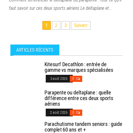
faut savoir sur ces deux sports aériens Le deltaplane et…
Pagination
1
2
3
Suivant
des
publications
ARTICLES RÉCENTS
Kitesurf Decathlon : entrée de
gamme vs marques spécialisées
3 août 2026
0
Parapente ou deltaplane : quelle
différence entre ces deux sports
aériens
2 août 2026
0
Parachutisme tandem seniors : guide
complet 60 ans et +