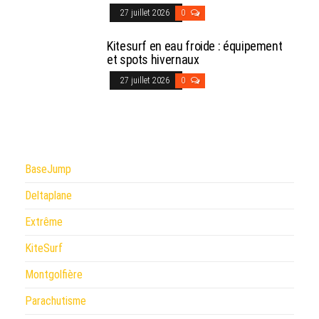
27 juillet 2026
0
Kitesurf en eau froide : équipement
et spots hivernaux
27 juillet 2026
0
BaseJump
Deltaplane
Extrême
KiteSurf
Montgolfière
Parachutisme