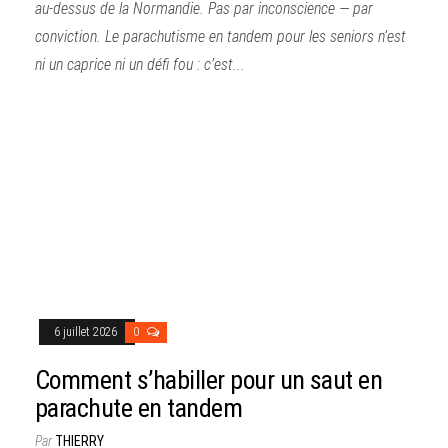
au-dessus de la Normandie. Pas par inconscience — par
conviction. Le parachutisme en tandem pour les seniors n’est
ni un caprice ni un défi fou : c’est...
6 juillet 2026
0
Comment s’habiller pour un saut en
parachute en tandem
Par
THIERRY