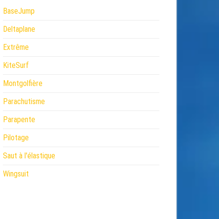
BaseJump
Deltaplane
Extrême
KiteSurf
Montgolfière
Parachutisme
Parapente
Pilotage
Saut à l'élastique
Wingsuit