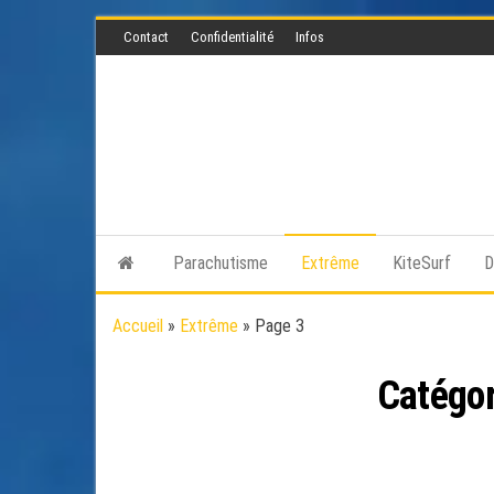
Skip
Contact
Confidentialité
Infos
to
the
content
Parachutisme
Extrême
KiteSurf
D
Accueil
»
Extrême
»
Page 3
Catégor