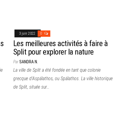
3 juin 2022
0
is
Les meilleures activités à faire à
Split pour explorer la nature
Par
SANDRA N.
ie
La ville de Split a été fondée en tant que colonie
…
grecque d’Aspálathos, ou Spálathos. La ville historique
de Split, située sur…