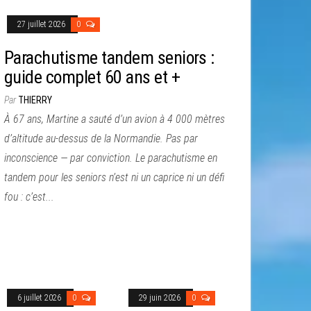
27 juillet 2026
0
Parachutisme tandem seniors :
guide complet 60 ans et +
Par
THIERRY
À 67 ans, Martine a sauté d’un avion à 4 000 mètres
d’altitude au-dessus de la Normandie. Pas par
inconscience — par conviction. Le parachutisme en
tandem pour les seniors n’est ni un caprice ni un défi
fou : c’est...
6 juillet 2026
0
29 juin 2026
0