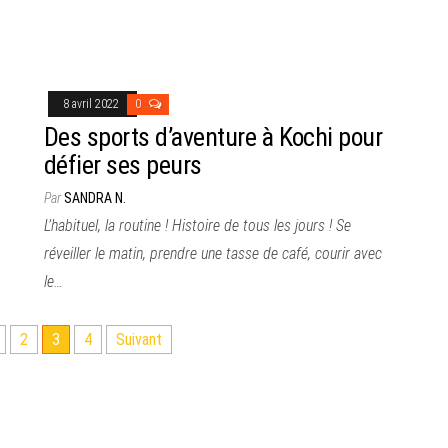
8 avril 2022
0
Des sports d’aventure à Kochi pour
défier ses peurs
Par
SANDRA N.
L’habituel, la routine ! Histoire de tous les jours ! Se
réveiller le matin, prendre une tasse de café, courir avec
le…
2
3
4
Suivant