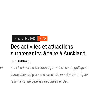
4 novembre 2022
0
Des activités et attractions
surprenantes à faire à Auckland
Par
SANDRA N.
 et
Auckland est un kaléidoscope coloré de magnifiques
immeubles de grande hauteur, de musées historiques
fascinants, de galeries publiques et de…