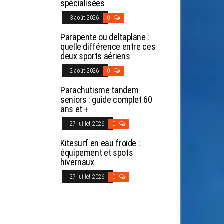
spécialisées
3 août 2026
0
Parapente ou deltaplane :
quelle différence entre ces
deux sports aériens
2 août 2026
0
Parachutisme tandem
seniors : guide complet 60
ans et +
27 juillet 2026
0
Kitesurf en eau froide :
équipement et spots
hivernaux
27 juillet 2026
0