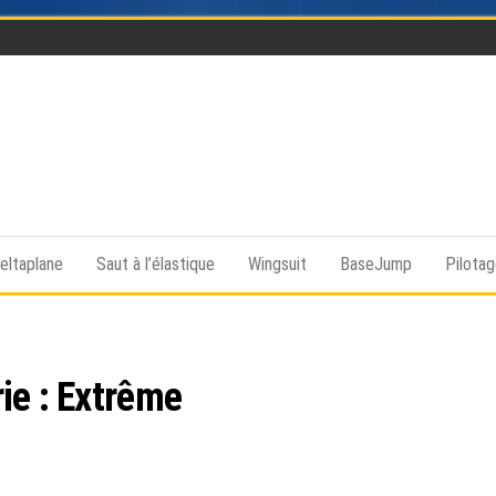
Funsky
Sports
extrême,
saut en
eltaplane
Saut à l’élastique
Wingsuit
BaseJump
Pilota
parachute,
parapente,
Kitesurf,
montgolfière,
BaseJump,
Wingsuit
ie :
Extrême