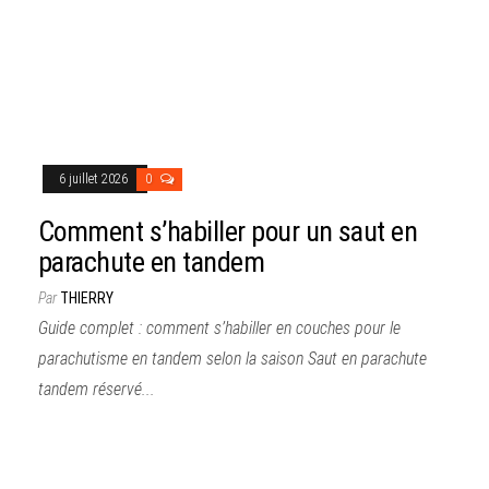
6 juillet 2026
0
Comment s’habiller pour un saut en
parachute en tandem
Par
THIERRY
Guide complet : comment s’habiller en couches pour le
parachutisme en tandem selon la saison Saut en parachute
tandem réservé...