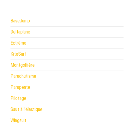
BaseJump
Deltaplane
Extrême
KiteSurf
Montgolfière
Parachutisme
Parapente
Pilotage
Saut à l'élastique
Wingsuit