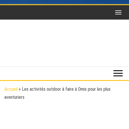
Skip
to
the
content
Funsky
Sports
extrême,
saut en
parachute,
parapente,
Kitesurf,
Accueil
»
Les activités outdoor à faire à Omis pour les plus
montgolfière,
aventuriers
BaseJump,
Wingsuit