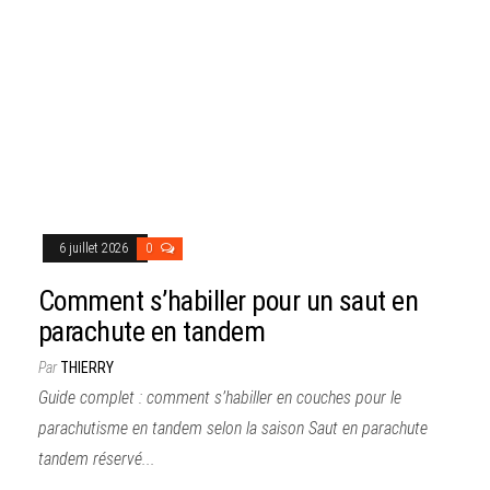
6 juillet 2026
0
Comment s’habiller pour un saut en
parachute en tandem
Par
THIERRY
Guide complet : comment s’habiller en couches pour le
parachutisme en tandem selon la saison Saut en parachute
tandem réservé...