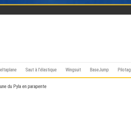
Funsky
Sports
extrême,
saut en
eltaplane
Saut à l’élastique
Wingsuit
BaseJump
Pilota
parachute,
parapente,
Kitesurf,
Dune du Pyla en parapente
montgolfière,
BaseJump,
Wingsuit