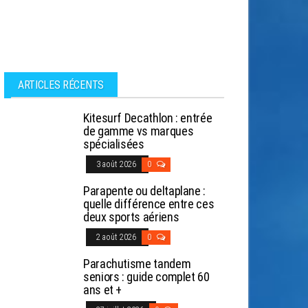
ARTICLES RÉCENTS
Kitesurf Decathlon : entrée
de gamme vs marques
spécialisées
3 août 2026
0
Parapente ou deltaplane :
quelle différence entre ces
deux sports aériens
2 août 2026
0
Parachutisme tandem
seniors : guide complet 60
ans et +