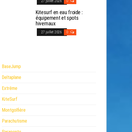
27 juillet 2026
0
Kitesurf en eau froide :
équipement et spots
hivernaux
27 juillet 2026
0
BaseJump
Deltaplane
Extrême
KiteSurf
Montgolfière
Parachutisme
Parapente