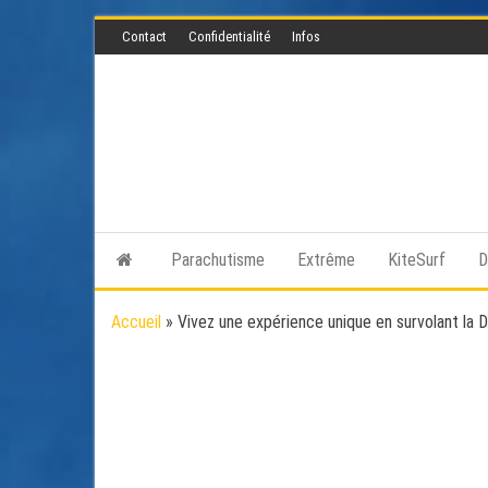
Skip
Contact
Confidentialité
Infos
to
the
content
Parachutisme
Extrême
KiteSurf
D
Accueil
»
Vivez une expérience unique en survolant la 