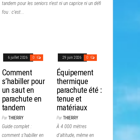
tandem pour les seniors n’est ni un caprice ni un défi
fou : c’est...
6 juillet 2026
0
29 juin 2026
0
Comment
Équipement
s’habiller pour
thermique
un saut en
parachute été :
parachute en
tenue et
tandem
matériaux
Par
THIERRY
Par
THIERRY
Guide complet :
À 4 000 mètres
comment s’habiller en
d’altitude, même en