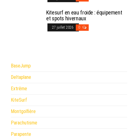
Kitesurf en eau froide : équipement
et spots hivernaux
27 juillet 2026
0
BaseJump
Deltaplane
Extrême
KiteSurf
Montgolfière
Parachutisme
Parapente