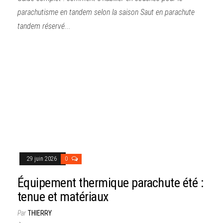
parachutisme en tandem selon la saison Saut en parachute
tandem réservé...
29 juin 2026
0
Équipement thermique parachute été :
tenue et matériaux
Par
THIERRY