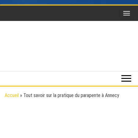
Skip
to
the
content
Funsky
Sports
extrême,
saut en
parachute,
parapente,
Kitesurf,
Accueil
»
Tout savoir sur la pratique du parapente à Annecy
montgolfière,
BaseJump,
Wingsuit