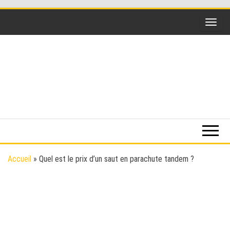
Skip
to
the
content
Funsky
Sports
extrême,
saut en
parachute,
parapente,
Kitesurf,
Accueil
»
Quel est le prix d’un saut en parachute tandem ?
montgolfière,
BaseJump,
Wingsuit