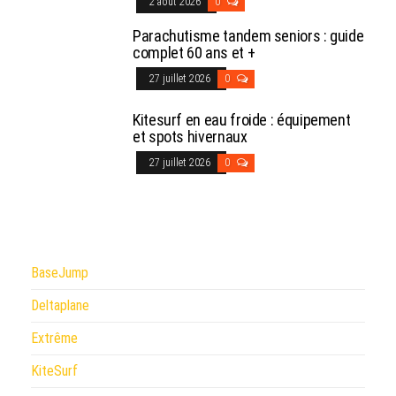
2 août 2026
0
Parachutisme tandem seniors : guide
complet 60 ans et +
27 juillet 2026
0
Kitesurf en eau froide : équipement
et spots hivernaux
27 juillet 2026
0
BaseJump
Deltaplane
Extrême
KiteSurf