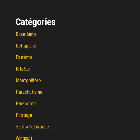
Catégories
BaseJump
Deltaplane
Extrême
KiteSurf
Montgolfière
Parachutisme
Parapente
Pilotage
Saut à l'élastique
Wingsuit