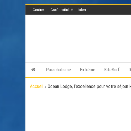
Skip
Contact
Confidentialité
Infos
to
the
content
Parachutisme
Extrême
KiteSurf
D
Accueil
»
Ocean Lodge, l’excellence pour votre séjour 