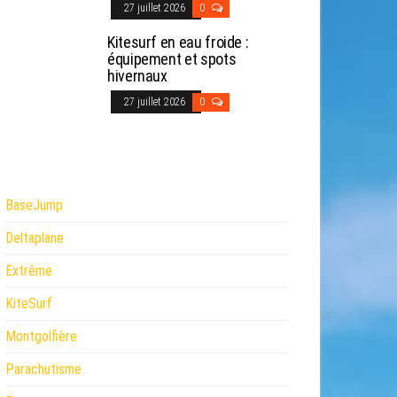
27 juillet 2026
0
Kitesurf en eau froide :
équipement et spots
hivernaux
27 juillet 2026
0
BaseJump
Deltaplane
Extrême
KiteSurf
Montgolfière
Parachutisme