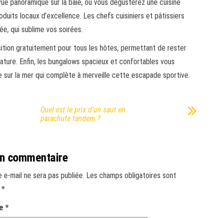
vue panoramique sur la baie, où vous dégusterez une cuisine
oduits locaux d’excellence. Les chefs cuisiniers et pâtissiers
e, qui sublime vos soirées.
sition gratuitement pour tous les hôtes, permettant de rester
 nature. Enfin, les bungalows spacieux et confortables vous
e sur la mer qui complète à merveille cette escapade sportive.
Quel est le prix d’un saut en
parachute tandem ?
un commentaire
 e-mail ne sera pas publiée.
Les champs obligatoires sont
c
*
re
*