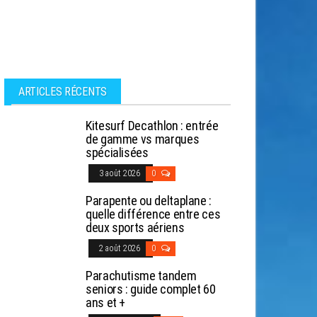
ARTICLES RÉCENTS
Kitesurf Decathlon : entrée
de gamme vs marques
spécialisées
3 août 2026
0
Parapente ou deltaplane :
quelle différence entre ces
deux sports aériens
2 août 2026
0
Parachutisme tandem
seniors : guide complet 60
ans et +