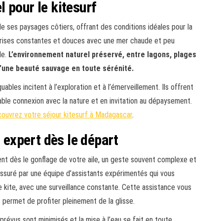
 pour le kitesurf
e ses paysages côtiers, offrant des conditions idéales pour la
 brises constantes et douces avec une mer chaude et peu
le.
L’environnement naturel préservé, entre lagons, plages
d’une beauté sauvage en toute sérénité.
ables incitent à l’exploration et à l’émerveillement. Ils offrent
able connexion avec la nature et en invitation au dépaysement.
ouvrez votre séjour kitesurf à Madagascar
.
expert dès le départ
t dès le gonflage de votre aile, un geste souvent complexe et
assuré par une équipe d’assistants expérimentés qui vous
 kite, avec une surveillance constante. Cette assistance vous
s permet de profiter pleinement de la glisse.
révus sont minimisés et la mise à l’eau se fait en toute