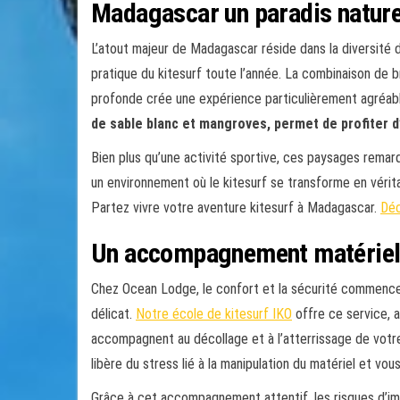
Madagascar un paradis naturel
L’atout majeur de Madagascar réside dans la diversité d
pratique du kitesurf toute l’année. La combinaison de
profonde crée une expérience particulièrement agréab
de sable blanc et mangroves, permet de profiter 
Bien plus qu’une activité sportive, ces paysages remarqu
un environnement où le kitesurf se transforme en vérit
Partez vivre votre aventure kitesurf à Madagascar.
Déc
Un accompagnement matériel 
Chez Ocean Lodge, le confort et la sécurité commencen
délicat.
Notre école de kitesurf IKO
offre ce service, 
accompagnent au décollage et à l’atterrissage de votre
libère du stress lié à la manipulation du matériel et vou
Grâce à cet accompagnement attentif, les risques d’imp