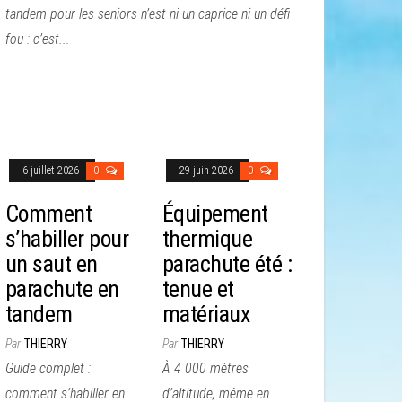
tandem pour les seniors n’est ni un caprice ni un défi
fou : c’est...
6 juillet 2026
0
29 juin 2026
0
Comment
Équipement
s’habiller pour
thermique
un saut en
parachute été :
parachute en
tenue et
tandem
matériaux
Par
THIERRY
Par
THIERRY
Guide complet :
À 4 000 mètres
comment s’habiller en
d’altitude, même en