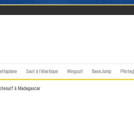
Funsky
Sports
extrême,
saut en
eltaplane
Saut à l’élastique
Wingsuit
BaseJump
Pilota
parachute,
parapente,
Kitesurf,
kitesurf à Madagascar
montgolfière,
BaseJump,
Wingsuit