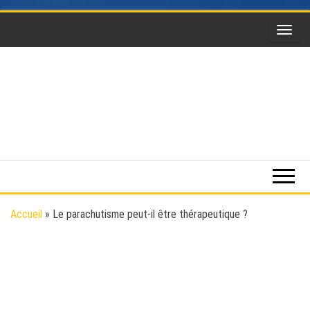
Skip
to
the
content
Funsky
Sports
extrême,
saut en
parachute,
parapente,
Kitesurf,
Accueil
»
Le parachutisme peut-il être thérapeutique ?
montgolfière,
BaseJump,
Wingsuit