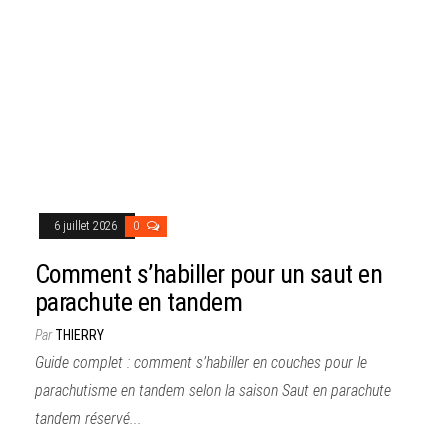
6 juillet 2026
0
Comment s’habiller pour un saut en
parachute en tandem
Par
THIERRY
Guide complet : comment s’habiller en couches pour le
parachutisme en tandem selon la saison Saut en parachute
tandem réservé...