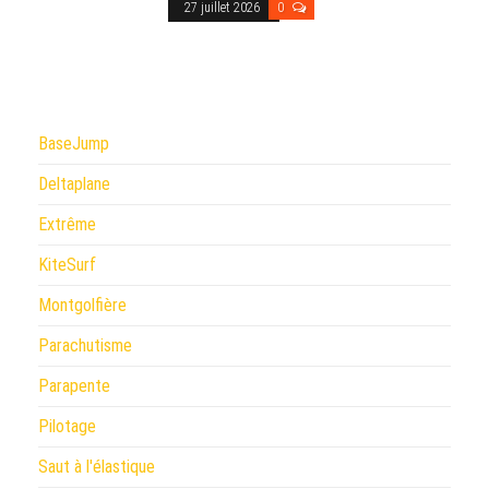
27 juillet 2026
0
BaseJump
Deltaplane
Extrême
KiteSurf
Montgolfière
Parachutisme
Parapente
Pilotage
Saut à l'élastique