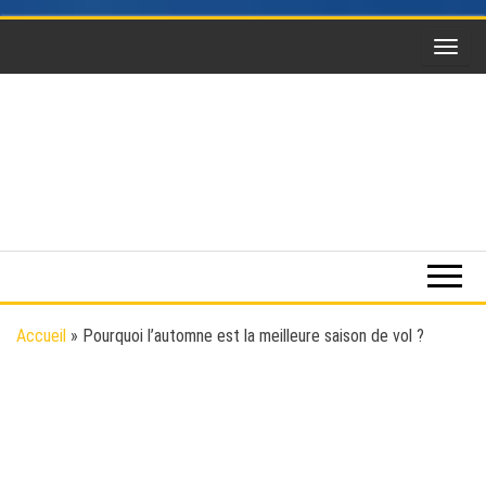
Skip
to
the
content
Funsky
Sports
extrême,
saut en
parachute,
parapente,
Kitesurf,
Accueil
»
Pourquoi l’automne est la meilleure saison de vol ?
montgolfière,
BaseJump,
Wingsuit