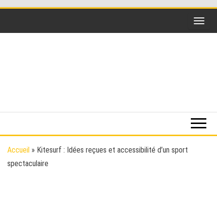
Skip
to
the
content
Funsky
Sports
extrême,
saut en
parachute,
parapente,
Kitesurf,
Accueil
»
Kitesurf : Idées reçues et accessibilité d’un sport
montgolfière,
spectaculaire
BaseJump,
Wingsuit