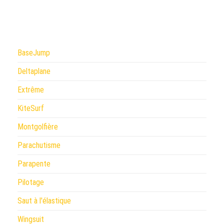
BaseJump
Deltaplane
Extrême
KiteSurf
Montgolfière
Parachutisme
Parapente
Pilotage
Saut à l'élastique
Wingsuit