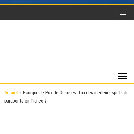
Skip
to
the
content
Funsky
Sports
extrême,
saut en
parachute,
parapente,
Kitesurf,
Accueil
»
Pourquoi le Puy de Dôme est l’un des meilleurs spots de
montgolfière,
parapente en France ?
BaseJump,
Wingsuit