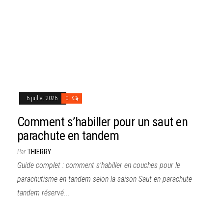
6 juillet 2026
0
Comment s’habiller pour un saut en
parachute en tandem
Par
THIERRY
Guide complet : comment s’habiller en couches pour le
parachutisme en tandem selon la saison Saut en parachute
tandem réservé...