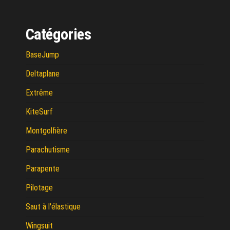
Catégories
BaseJump
Deltaplane
Extrême
KiteSurf
Montgolfière
Parachutisme
Parapente
Pilotage
Saut à l'élastique
Wingsuit