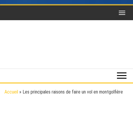
Skip
to
the
content
Funsky
Sports
extrême,
saut en
parachute,
parapente,
Kitesurf,
Accueil
»
Les principales raisons de faire un vol en montgolfière
montgolfière,
BaseJump,
Wingsuit