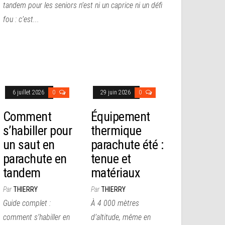
tandem pour les seniors n’est ni un caprice ni un défi
fou : c’est...
6 juillet 2026
0
29 juin 2026
0
Comment
Équipement
s’habiller pour
thermique
un saut en
parachute été :
parachute en
tenue et
tandem
matériaux
Par
THIERRY
Par
THIERRY
Guide complet :
À 4 000 mètres
comment s’habiller en
d’altitude, même en