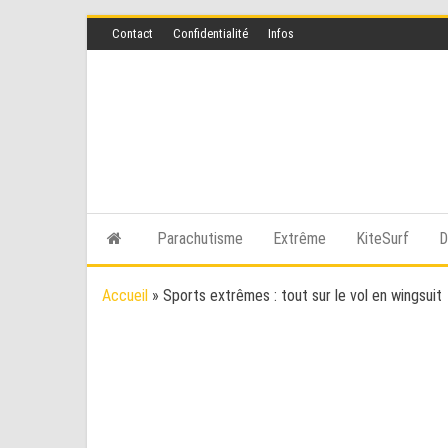
Skip
Contact
Confidentialité
Infos
to
the
content
Parachutisme
Extrême
KiteSurf
D
Accueil
»
Sports extrêmes : tout sur le vol en wingsuit