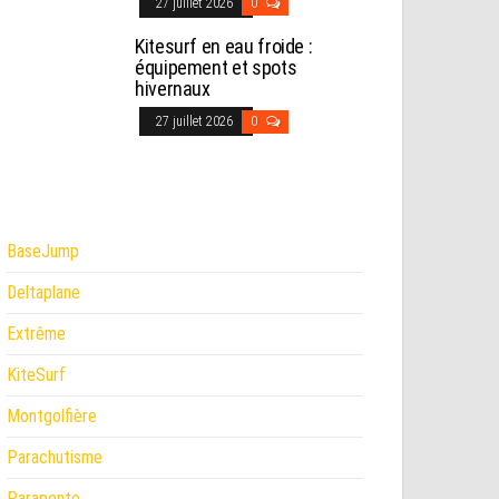
27 juillet 2026
0
Kitesurf en eau froide :
équipement et spots
hivernaux
27 juillet 2026
0
BaseJump
Deltaplane
Extrême
KiteSurf
Montgolfière
Parachutisme
Parapente