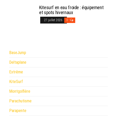
Kitesurf en eau froide : équipement
et spots hivernaux
27 juillet 2026
0
BaseJump
Deltaplane
Extrême
KiteSurf
Montgolfière
Parachutisme
Parapente