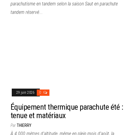
parachutisme en tandem selon la saison Saut en parachute
tandem réservé...
29 juin 2026
0
Équipement thermique parachute été :
tenue et matériaux
Par
THIERRY
À 4 000 mètres d’altitude, même en plein mois d’août, la