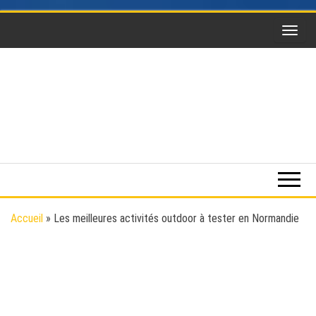
Skip
to
the
content
Funsky
Sports
extrême,
saut en
parachute,
parapente,
Kitesurf,
Accueil
»
Les meilleures activités outdoor à tester en Normandie
montgolfière,
BaseJump,
Wingsuit