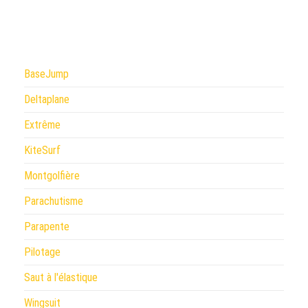
BaseJump
Deltaplane
Extrême
KiteSurf
Montgolfière
Parachutisme
Parapente
Pilotage
Saut à l'élastique
Wingsuit