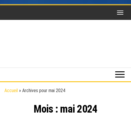
Skip
to
the
content
Funsky
Sports
extrême,
saut en
parachute,
parapente,
Kitesurf,
Accueil
»
Archives pour mai 2024
montgolfière,
BaseJump,
Mois :
mai 2024
Wingsuit