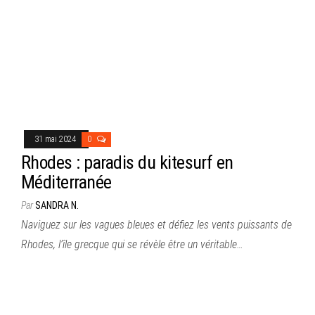
31 mai 2024
0
Rhodes : paradis du kitesurf en
Méditerranée
Par
SANDRA N.
Naviguez sur les vagues bleues et défiez les vents puissants de
Rhodes, l’île grecque qui se révèle être un véritable…