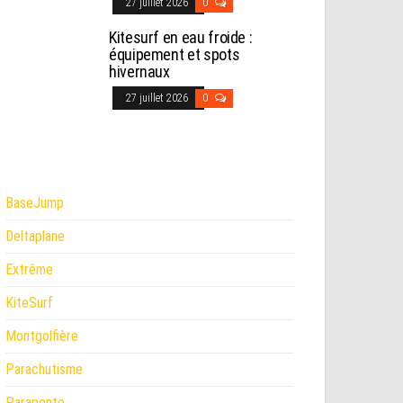
27 juillet 2026
0
Kitesurf en eau froide :
équipement et spots
hivernaux
27 juillet 2026
0
BaseJump
Deltaplane
Extrême
KiteSurf
Montgolfière
Parachutisme
Parapente