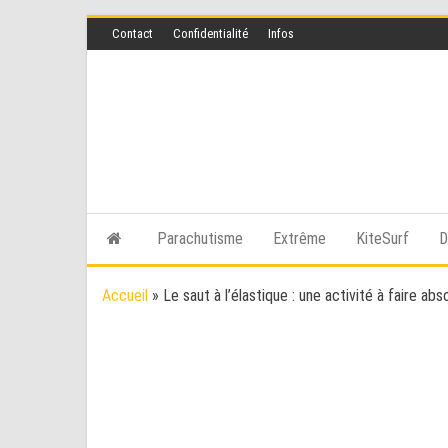
Skip
Contact
Confidentialité
Infos
to
the
content
Parachutisme
Extrême
KiteSurf
D
Accueil
»
Le saut à l’élastique : une activité à faire ab