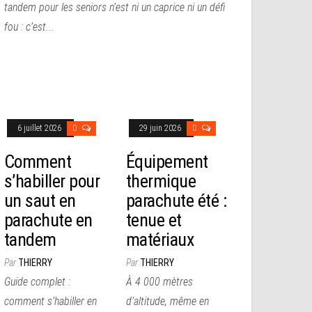
tandem pour les seniors n’est ni un caprice ni un défi
fou : c’est...
6 juillet 2026
0
29 juin 2026
0
Comment
Équipement
s’habiller pour
thermique
un saut en
parachute été :
parachute en
tenue et
tandem
matériaux
Par
THIERRY
Par
THIERRY
Guide complet :
À 4 000 mètres
comment s’habiller en
d’altitude, même en