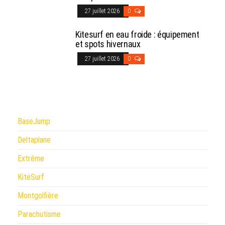
27 juillet 2026
0
Kitesurf en eau froide : équipement
et spots hivernaux
27 juillet 2026
0
BaseJump
Deltaplane
Extrême
KiteSurf
Montgolfière
Parachutisme