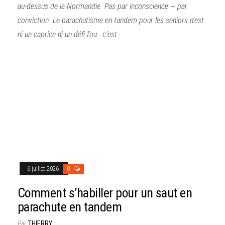
au-dessus de la Normandie. Pas par inconscience — par
conviction. Le parachutisme en tandem pour les seniors n’est
ni un caprice ni un défi fou : c’est...
6 juillet 2026
0
Comment s’habiller pour un saut en
parachute en tandem
Par
THIERRY