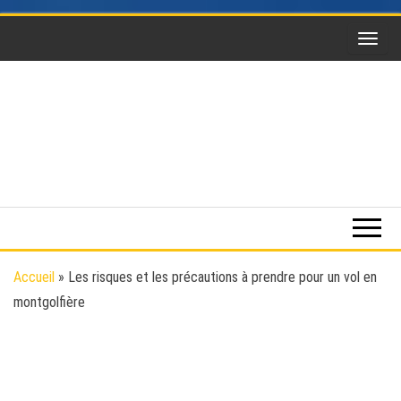
Skip
to
the
content
Funsky
Sports
extrême,
saut en
parachute,
parapente,
Kitesurf,
Accueil
»
Les risques et les précautions à prendre pour un vol en
montgolfière,
montgolfière
BaseJump,
Wingsuit