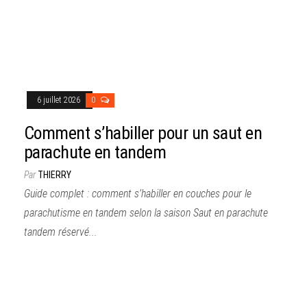
6 juillet 2026
0
Comment s’habiller pour un saut en
parachute en tandem
Par
THIERRY
Guide complet : comment s’habiller en couches pour le
parachutisme en tandem selon la saison Saut en parachute
tandem réservé...