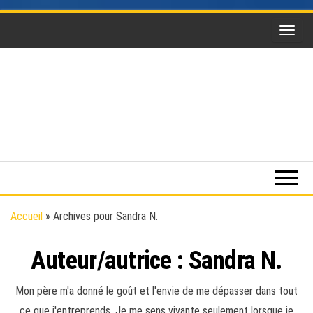
Skip
to
the
content
Funsky
Sports
extrême,
saut en
parachute,
parapente,
Kitesurf,
Accueil
»
Archives pour Sandra N.
montgolfière,
BaseJump,
Auteur/autrice :
Wingsuit
Sandra N.
Mon père m'a donné le goût et l'envie de me dépasser dans tout
ce que j'entreprends. Je me sens vivante seulement lorsque je