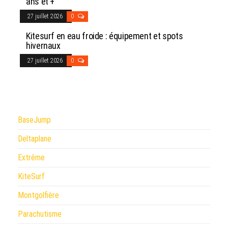
ans et +
27 juillet 2026
0
Kitesurf en eau froide : équipement et spots
hivernaux
27 juillet 2026
0
BaseJump
Deltaplane
Extrême
KiteSurf
Montgolfière
Parachutisme