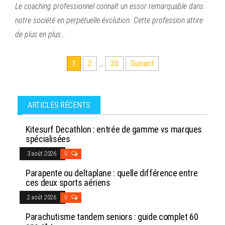
Le coaching professionnel connaît un essor remarquable dans
notre société en perpétuelle évolution. Cette profession attire
de plus en plus…
Pagination
1
2
…
20
Suivant
des
publications
ARTICLES RÉCENTS
Kitesurf Decathlon : entrée de gamme vs marques
spécialisées
3 août 2026
0
Parapente ou deltaplane : quelle différence entre
ces deux sports aériens
2 août 2026
0
Parachutisme tandem seniors : guide complet 60